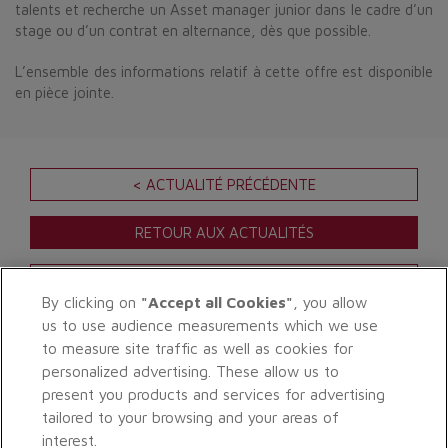
talents et recherche un Asset manager junior dans le cadre d’un
stage ou d’un contrat en alternance, dès que possible.
L’ensemble des informations relatif à cette offre est disponible
en pièce jointe.
< ACTUALITÉ PRÉCÉDENTE
RETOUR AUX ACTUALITÉS
ACTUALITÉ SUIVANTE >
By clicking on
"Accept all Cookies"
, you allow
us to use audience measurements which we use
to measure site traffic as well as cookies for
personalized advertising. These allow us to
present you products and services for advertising
tailored to your browsing and your areas of
interest.