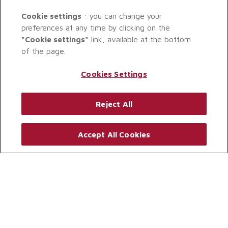
Cookie settings
: you can change your
preferences at any time by clicking on the
"Cookie settings"
link, available at the bottom
of the page.
Cookies Settings
Reject All
Accept All Cookies
© GROUPAMA GAN REIM 2026. TOUS DROITS RÉSERVÉS.
MENTIONS LÉGALES (CONFLITS D’INTÉRÊTS, RÉCLAMATIONS)
.
PROTECTION DES DONNÉES PERSONNELLES
.
PARAMÈTRES DES COOKIES