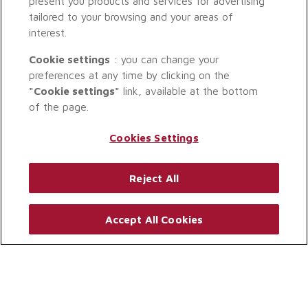
present you products and services for advertising
tailored to your browsing and your areas of
interest.
Cookie settings
: you can change your
preferences at any time by clicking on the
"Cookie settings"
link, available at the bottom
of the page.
Cookies Settings
Reject All
Accept All Cookies
© GROUPAMA GAN REIM 2026. TOUS DROITS RÉSERVÉS.
MENTIONS LÉGALES (CONFLITS D’INTÉRÊTS, RÉCLAMATIONS)
.
PROTECTION DES DONNÉES PERSONNELLES
.
PARAMÈTRES DES COOKIES