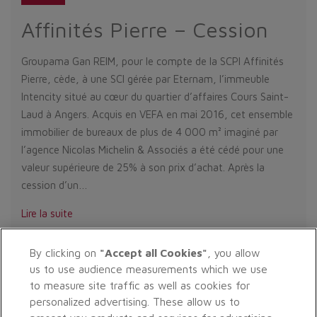
Affinités Pierre – Cession
Groupama Gan REIM, pour le compte de la SCPI Affinités
Pierre, cède, à une SCI gérée par Eternam, l’immeuble
Intencity situé au cœur du quartier d’affaires Cours Saint-
Laud à Angers. Acquis en VEFA en mai 2016, cet ensemble
immobilier de bureaux de plus de 4 000 m² imaginé par
l’agence Nicolas Michelin & Associés a été cédé pour une
valeur supérieure de 25% à son prix d’achat. Après la
cession d’un…
Lire la suite
By clicking on
"Accept all Cookies"
, you allow
1
2
3
4
5
6
7
8
9
…
17
us to use audience measurements which we use
to measure site traffic as well as cookies for
personalized advertising. These allow us to