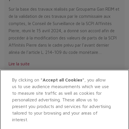
Sur la base des travaux réalisés par Groupama Gan REIM et
de la validation de ces travaux par le commissaire aux
comptes, le Conseil de Surveillance de la SCPI Affinités
Pierre, réuni le 15 avril 2024, a donné son accord afin de
procéder à la modification des valeurs de parts de la SCPI
Affinités Pierre dans le cadre prévu par l’avant dernier
alinéa de l’article L. 214-109 du code monétaire…
Lire la suite
By clicking on
"Accept all Cookies"
, you allow
1
2
3
4
5
6
7
8
9
…
17
us to use audience measurements which we use
to measure site traffic as well as cookies for
personalized advertising. These allow us to
present you products and services for advertising
tailored to your browsing and your areas of
interest.