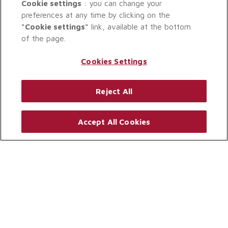
Cookie settings
: you can change your
preferences at any time by clicking on the
"Cookie settings"
link, available at the bottom
of the page.
Cookies Settings
Reject All
Accept All Cookies
© GROUPAMA GAN REIM 2026. TOUS DROITS RÉSERVÉS.
MENTIONS LÉGALES (CONFLITS D’INTÉRÊTS, RÉCLAMATIONS)
.
PROTECTION DES DONNÉES PERSONNELLES
.
PARAMÈTRES DES COOKIES