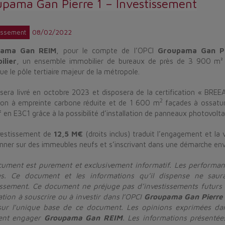
upama Gan Pierre 1 – Investissement
08/02/2022
issement
pama Gan REIM
, pour le compte de l’OPCI
Groupama Gan Pi
ilier
, un ensemble immobilier de bureaux de près de 3 900 m² s
ue le pôle tertiaire majeur de la métropole.
f sera livré en octobre 2023 et disposera de la certification « BR
2
on à empreinte carbone réduite et de 1 600 m
façades à ossature
f en E3C1 grâce à la possibilité d’installation de panneaux photovolta
vestissement de
12,5
M€
(droits inclus) traduit l’engagement et la
onner sur des immeubles neufs et s’inscrivant dans une démarche en
ument est purement et exclusivement informatif. Les performan
es. Ce document et les informations qu’il dispense ne saur
issement. Ce document ne préjuge pas d’investissements futurs
tation à souscrire ou à investir dans l’OPCI
Groupama Gan Pierre 
sur l’unique base de ce document. Les opinions exprimées dans
ient engager
Groupama Gan REIM
. Les informations présenté