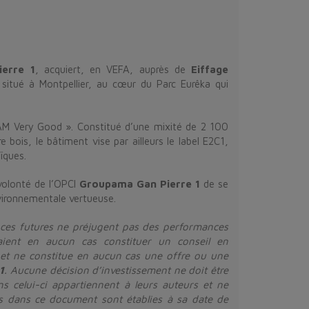
erre 1
, acquiert, en VEFA, auprès de
Eiffage
itué à Montpellier, au cœur du Parc Eurêka qui
EEAM Very Good ». Constitué d’une mixité de 2 100
 bois, le bâtiment vise par ailleurs le label E2C1,
ïques.
 volonté de l’OPCI
Groupama Gan Pierre 1
de se
vironnementale vertueuse.
ces futures ne préjugent pas des performances
aient en aucun cas constituer un conseil en
 et ne constitue en aucun cas une offre ou une
1
. Aucune décision d’investissement ne doit être
 celui-ci appartiennent à leurs auteurs et ne
es dans ce document sont établies à sa date de