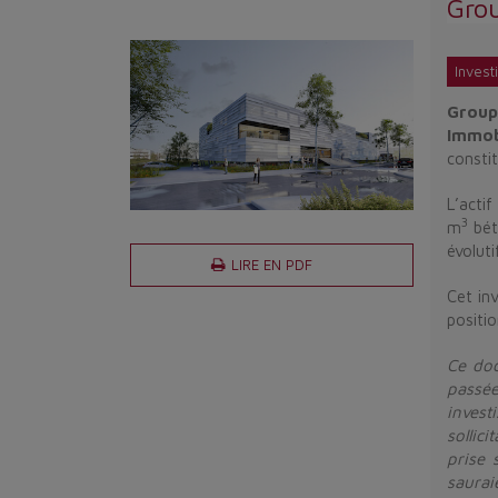
Gro
Invest
Grou
Immob
constit
L’acti
3
m
bét
évoluti
LIRE EN PDF
Cet in
positi
Ce doc
passé
invest
sollici
prise 
saura