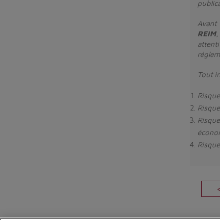
public
Avant 
REIM
,
attent
réglem
Tout i
Risque
Risque 
Risque
écono
Risque