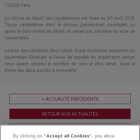
75008 Paris
La clôture du dépôt des candidatures est fixée au 30 avril 2018.
Toute candidature dont le dossier parviendrait incomplet ou
après la date-limite de dépôt ne serait pas soumise au vote de
l’assemblée.
La liste des candidats fera l’objet d’une résolution présentée en
Assemblée Générale à l’issue de laquelle les impétrants seront
ceux ayant obtenu le nombre de voix le plus élevé, dans la
limite des deux postes à renouveler.
< ACTUALITÉ PRÉCÉDENTE
RETOUR AUX ACTUALITÉS
ACTUALITÉ SUIVANTE >
By clicking on
"Accept all Cookies"
, you allow