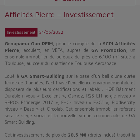
Affinités Pierre – Investissement
21/06/2022
Investissement
Groupama Gan REIM
, pour le compte de la
SCPI Affinités
Pierre
, acquiert, en VEFA, auprès de
GA Promotion
, un
ensemble immobilier de bureaux de près de 6.100 m² situé à
Toulouse, au cœur du quartier de Toulouse Aerospace.
Loué à
GA Smart-Building
sur la base d’un bail d’une durée
ferme de 9 années, l’actif vise l’excellence environnementale et
disposera de plusieurs certifications et labels : HQE Bâtiment
Durable niveau « Excellent », Osmoz, R2S Effinergie niveau «
BEPOS Effinergie 2017 », E+C- niveau « E3C1 », Biodivercity
niveau « Base » et Circolab. Cet ensemble immobilier référent
sera le siège social et la nouvelle vitrine commerciale de GA
Smart Building.
Cet investissement de plus de
28,5 M€
(droits inclus) traduit la